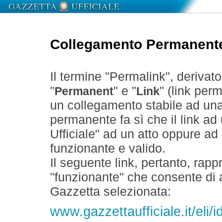
Collegamento Permanent
Il termine "Permalink", derivat
"
" e "
" (link perm
Permanent
Link
un collegamento stabile ad un
permanente fa sì che il link ad
Ufficiale" ad un atto oppure a
funzionante e valido.
Il seguente link, pertanto, rapp
"funzionante" che consente di a
Gazzetta selezionata:
www.gazzettaufficiale.it/el