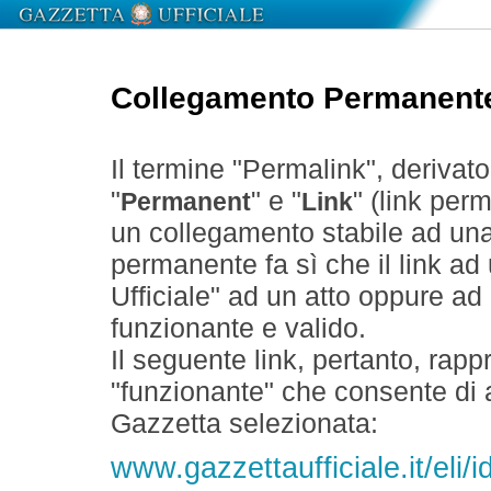
Collegamento Permanent
Il termine "Permalink", derivat
"
" e "
" (link perm
Permanent
Link
un collegamento stabile ad un
permanente fa sì che il link ad
Ufficiale" ad un atto oppure a
funzionante e valido.
Il seguente link, pertanto, rapp
"funzionante" che consente di a
Gazzetta selezionata:
www.gazzettaufficiale.it/el