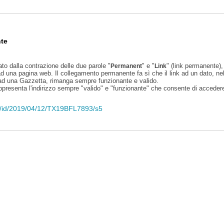
te
ato dalla contrazione delle due parole "
" e "
" (link permanente), 
Permanent
Link
d una pagina web. Il collegamento permanente fa sì che il link ad un dato, ne
 ad una Gazzetta, rimanga sempre funzionante e valido.
appresenta l'indirizzo sempre "valido" e "funzionante" che consente di accedere 
eli/id/2019/04/12/TX19BFL7893/s5