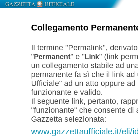
Collegamento Permanent
Il termine "Permalink", derivat
"
" e "
" (link perm
Permanent
Link
un collegamento stabile ad un
permanente fa sì che il link ad
Ufficiale" ad un atto oppure a
funzionante e valido.
Il seguente link, pertanto, rapp
"funzionante" che consente di a
Gazzetta selezionata:
www.gazzettaufficiale.it/el