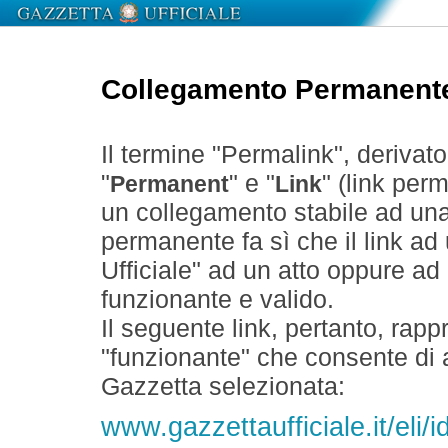
Collegamento Permanent
Il termine "Permalink", derivat
"
" e "
" (link perm
Permanent
Link
un collegamento stabile ad un
permanente fa sì che il link ad
Ufficiale" ad un atto oppure a
funzionante e valido.
Il seguente link, pertanto, rapp
"funzionante" che consente di a
Gazzetta selezionata:
www.gazzettaufficiale.it/el