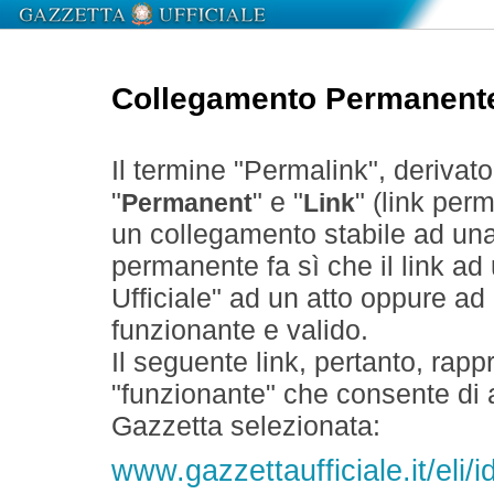
Collegamento Permanent
Il termine "Permalink", derivat
"
" e "
" (link perm
Permanent
Link
un collegamento stabile ad un
permanente fa sì che il link ad
Ufficiale" ad un atto oppure a
funzionante e valido.
Il seguente link, pertanto, rapp
"funzionante" che consente di a
Gazzetta selezionata:
www.gazzettaufficiale.it/el