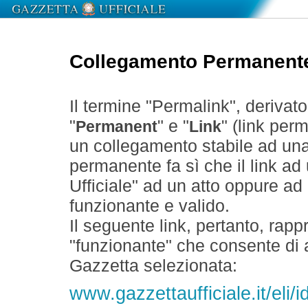
Collegamento Permanent
Il termine "Permalink", derivat
"
" e "
" (link perm
Permanent
Link
un collegamento stabile ad un
permanente fa sì che il link ad
Ufficiale" ad un atto oppure a
funzionante e valido.
Il seguente link, pertanto, rapp
"funzionante" che consente di a
Gazzetta selezionata:
www.gazzettaufficiale.it/el