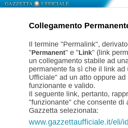
Collegamento Permanent
Il termine "Permalink", derivat
"
" e "
" (link perm
Permanent
Link
un collegamento stabile ad un
permanente fa sì che il link ad
Ufficiale" ad un atto oppure a
funzionante e valido.
Il seguente link, pertanto, rapp
"funzionante" che consente di a
Gazzetta selezionata:
www.gazzettaufficiale.it/el