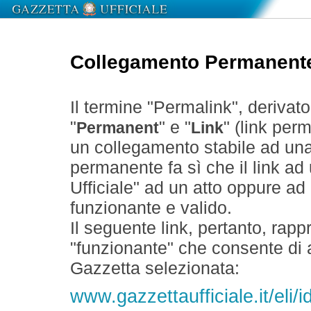
Collegamento Permanent
Il termine "Permalink", derivat
"
" e "
" (link perm
Permanent
Link
un collegamento stabile ad un
permanente fa sì che il link ad
Ufficiale" ad un atto oppure a
funzionante e valido.
Il seguente link, pertanto, rapp
"funzionante" che consente di a
Gazzetta selezionata:
www.gazzettaufficiale.it/el