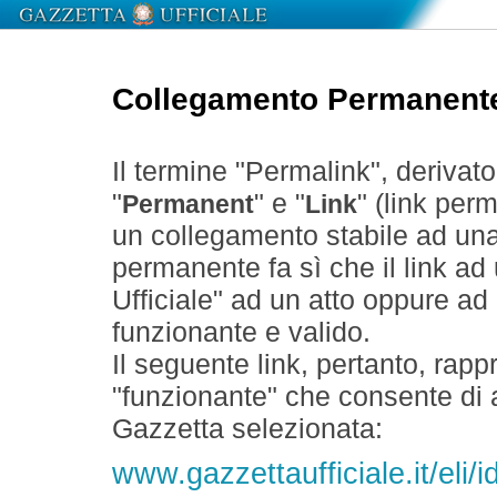
Collegamento Permanent
Il termine "Permalink", derivat
"
" e "
" (link perm
Permanent
Link
un collegamento stabile ad un
permanente fa sì che il link ad
Ufficiale" ad un atto oppure a
funzionante e valido.
Il seguente link, pertanto, rapp
"funzionante" che consente di a
Gazzetta selezionata:
www.gazzettaufficiale.it/el