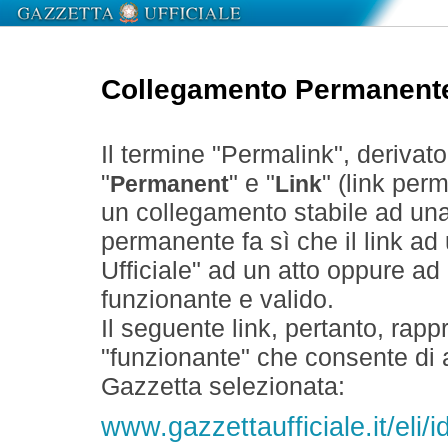
Collegamento Permanent
Il termine "Permalink", derivat
"
" e "
" (link perm
Permanent
Link
un collegamento stabile ad un
permanente fa sì che il link ad
Ufficiale" ad un atto oppure a
funzionante e valido.
Il seguente link, pertanto, rapp
"funzionante" che consente di a
Gazzetta selezionata:
www.gazzettaufficiale.it/el