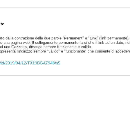
te
ato dalla contrazione delle due parole "
" e "
" (link permanente), 
Permanent
Link
d una pagina web. Il collegamento permanente fa sì che il link ad un dato, ne
 ad una Gazzetta, rimanga sempre funzionante e valido.
appresenta l'indirizzo sempre "valido" e "funzionante" che consente di accedere 
eli/id/2019/04/12/TX19BGA7948/s5