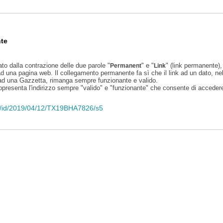
te
ato dalla contrazione delle due parole "
" e "
" (link permanente), 
Permanent
Link
d una pagina web. Il collegamento permanente fa sì che il link ad un dato, ne
 ad una Gazzetta, rimanga sempre funzionante e valido.
appresenta l'indirizzo sempre "valido" e "funzionante" che consente di accedere 
eli/id/2019/04/12/TX19BHA7826/s5