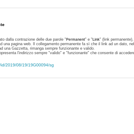
te
ato dalla contrazione delle due parole "
" e "
" (link permanente), 
Permanent
Link
d una pagina web. Il collegamento permanente fa sì che il link ad un dato, ne
 ad una Gazzetta, rimanga sempre funzionante e valido.
appresenta l'indirizzo sempre "valido" e "funzionante" che consente di accedere 
eli/id/2019/08/19/19G00094/sg