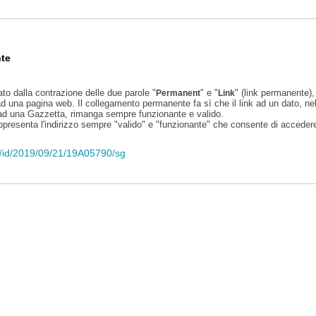
te
ato dalla contrazione delle due parole "
" e "
" (link permanente), 
Permanent
Link
d una pagina web. Il collegamento permanente fa sì che il link ad un dato, ne
 ad una Gazzetta, rimanga sempre funzionante e valido.
appresenta l'indirizzo sempre "valido" e "funzionante" che consente di accedere 
eli/id/2019/09/21/19A05790/sg