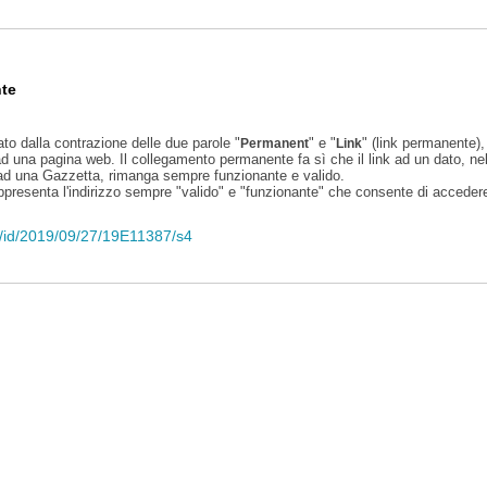
te
ato dalla contrazione delle due parole "
" e "
" (link permanente), 
Permanent
Link
d una pagina web. Il collegamento permanente fa sì che il link ad un dato, ne
 ad una Gazzetta, rimanga sempre funzionante e valido.
appresenta l'indirizzo sempre "valido" e "funzionante" che consente di accedere 
li/id/2019/09/27/19E11387/s4