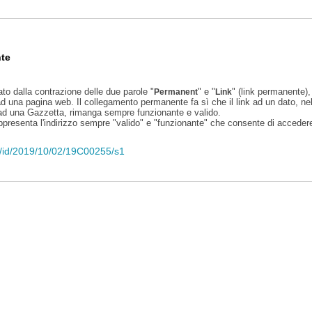
te
ato dalla contrazione delle due parole "
" e "
" (link permanente), 
Permanent
Link
d una pagina web. Il collegamento permanente fa sì che il link ad un dato, ne
 ad una Gazzetta, rimanga sempre funzionante e valido.
appresenta l'indirizzo sempre "valido" e "funzionante" che consente di accedere 
eli/id/2019/10/02/19C00255/s1