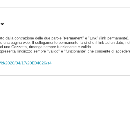
te
ato dalla contrazione delle due parole "
" e "
" (link permanente), 
Permanent
Link
d una pagina web. Il collegamento permanente fa sì che il link ad un dato, ne
 ad una Gazzetta, rimanga sempre funzionante e valido.
appresenta l'indirizzo sempre "valido" e "funzionante" che consente di accedere 
eli/id/2020/04/17/20E04626/s4