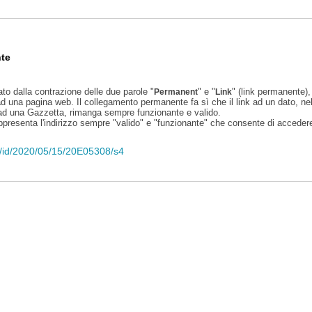
te
ato dalla contrazione delle due parole "
" e "
" (link permanente), 
Permanent
Link
d una pagina web. Il collegamento permanente fa sì che il link ad un dato, ne
 ad una Gazzetta, rimanga sempre funzionante e valido.
appresenta l'indirizzo sempre "valido" e "funzionante" che consente di accedere 
eli/id/2020/05/15/20E05308/s4