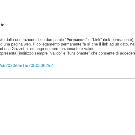
te
ato dalla contrazione delle due parole "
" e "
" (link permanente), 
Permanent
Link
d una pagina web. Il collegamento permanente fa sì che il link ad un dato, ne
 ad una Gazzetta, rimanga sempre funzionante e valido.
appresenta l'indirizzo sempre "valido" e "funzionante" che consente di accedere 
eli/id/2020/05/15/20E05362/s4