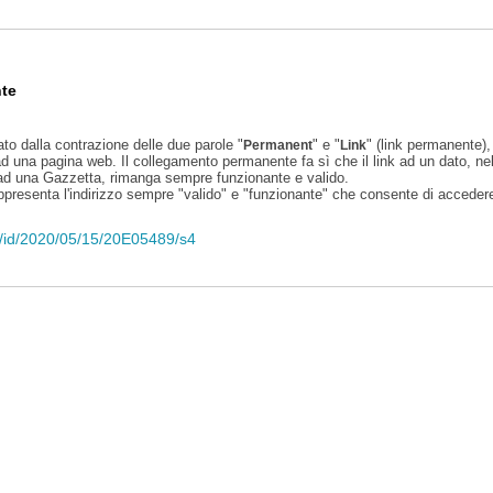
te
ato dalla contrazione delle due parole "
" e "
" (link permanente), 
Permanent
Link
d una pagina web. Il collegamento permanente fa sì che il link ad un dato, ne
 ad una Gazzetta, rimanga sempre funzionante e valido.
appresenta l'indirizzo sempre "valido" e "funzionante" che consente di accedere 
eli/id/2020/05/15/20E05489/s4