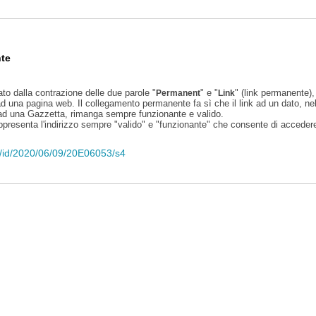
te
ato dalla contrazione delle due parole "
" e "
" (link permanente), 
Permanent
Link
d una pagina web. Il collegamento permanente fa sì che il link ad un dato, ne
 ad una Gazzetta, rimanga sempre funzionante e valido.
appresenta l'indirizzo sempre "valido" e "funzionante" che consente di accedere 
eli/id/2020/06/09/20E06053/s4