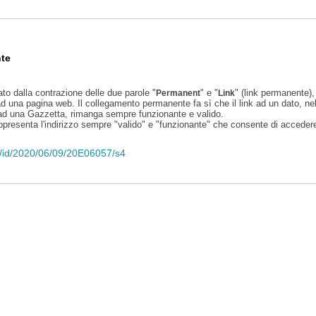
te
ato dalla contrazione delle due parole "
" e "
" (link permanente), 
Permanent
Link
d una pagina web. Il collegamento permanente fa sì che il link ad un dato, ne
 ad una Gazzetta, rimanga sempre funzionante e valido.
appresenta l'indirizzo sempre "valido" e "funzionante" che consente di accedere 
eli/id/2020/06/09/20E06057/s4