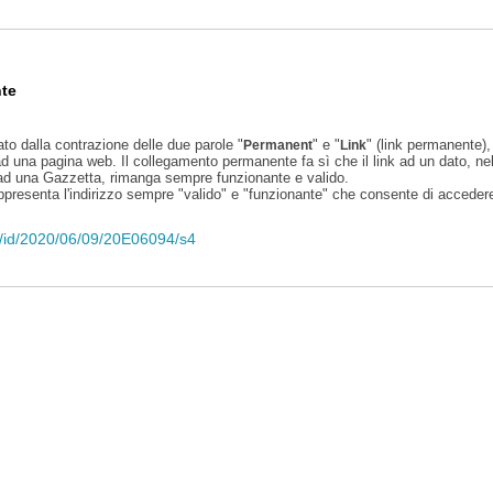
te
ato dalla contrazione delle due parole "
" e "
" (link permanente), 
Permanent
Link
d una pagina web. Il collegamento permanente fa sì che il link ad un dato, ne
 ad una Gazzetta, rimanga sempre funzionante e valido.
appresenta l'indirizzo sempre "valido" e "funzionante" che consente di accedere 
eli/id/2020/06/09/20E06094/s4