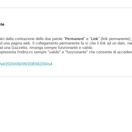
te
ato dalla contrazione delle due parole "
" e "
" (link permanente), 
Permanent
Link
d una pagina web. Il collegamento permanente fa sì che il link ad un dato, ne
 ad una Gazzetta, rimanga sempre funzionante e valido.
appresenta l'indirizzo sempre "valido" e "funzionante" che consente di accedere 
eli/id/2020/06/09/20E06200/s4