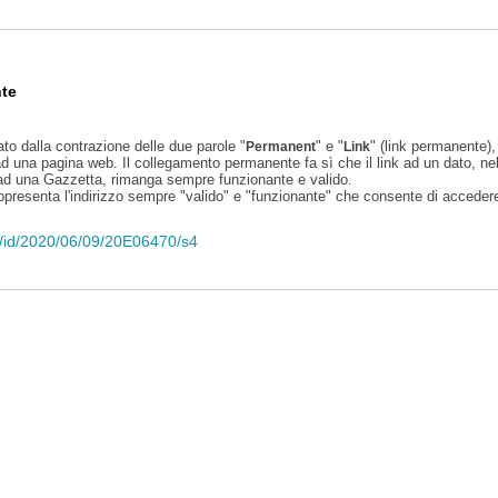
te
ato dalla contrazione delle due parole "
" e "
" (link permanente), 
Permanent
Link
d una pagina web. Il collegamento permanente fa sì che il link ad un dato, ne
 ad una Gazzetta, rimanga sempre funzionante e valido.
appresenta l'indirizzo sempre "valido" e "funzionante" che consente di accedere 
eli/id/2020/06/09/20E06470/s4