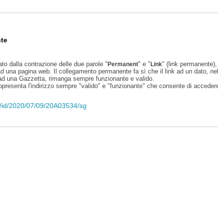
te
ato dalla contrazione delle due parole "
" e "
" (link permanente), 
Permanent
Link
d una pagina web. Il collegamento permanente fa sì che il link ad un dato, ne
 ad una Gazzetta, rimanga sempre funzionante e valido.
appresenta l'indirizzo sempre "valido" e "funzionante" che consente di accedere 
eli/id/2020/07/09/20A03534/sg