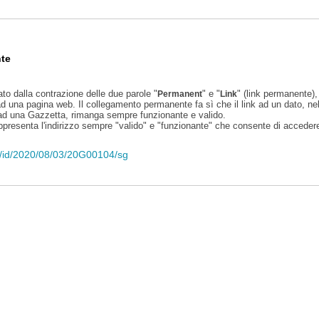
te
ato dalla contrazione delle due parole "
" e "
" (link permanente), 
Permanent
Link
d una pagina web. Il collegamento permanente fa sì che il link ad un dato, ne
 ad una Gazzetta, rimanga sempre funzionante e valido.
appresenta l'indirizzo sempre "valido" e "funzionante" che consente di accedere 
eli/id/2020/08/03/20G00104/sg