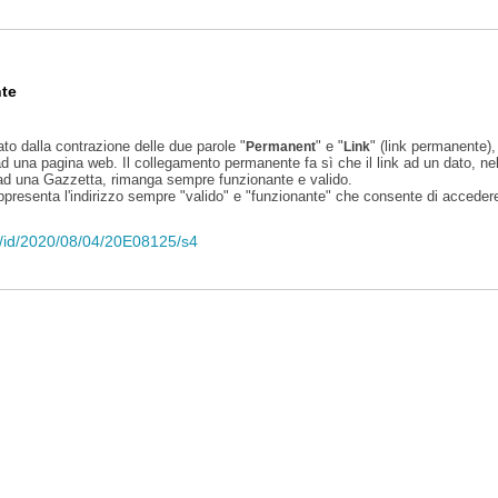
te
ato dalla contrazione delle due parole "
" e "
" (link permanente), 
Permanent
Link
d una pagina web. Il collegamento permanente fa sì che il link ad un dato, ne
 ad una Gazzetta, rimanga sempre funzionante e valido.
appresenta l'indirizzo sempre "valido" e "funzionante" che consente di accedere 
eli/id/2020/08/04/20E08125/s4