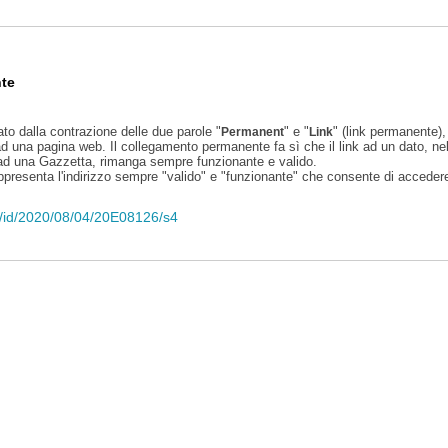
te
ato dalla contrazione delle due parole "
" e "
" (link permanente), 
Permanent
Link
d una pagina web. Il collegamento permanente fa sì che il link ad un dato, ne
 ad una Gazzetta, rimanga sempre funzionante e valido.
appresenta l'indirizzo sempre "valido" e "funzionante" che consente di accedere 
eli/id/2020/08/04/20E08126/s4