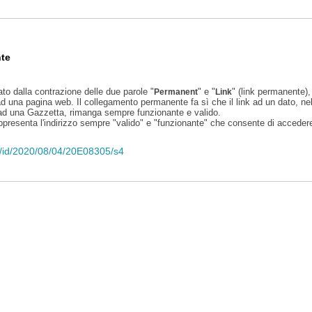
te
ato dalla contrazione delle due parole "
" e "
" (link permanente), 
Permanent
Link
d una pagina web. Il collegamento permanente fa sì che il link ad un dato, ne
 ad una Gazzetta, rimanga sempre funzionante e valido.
appresenta l'indirizzo sempre "valido" e "funzionante" che consente di accedere 
eli/id/2020/08/04/20E08305/s4