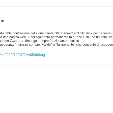
te
ato dalla contrazione delle due parole "
" e "
" (link permanente), 
Permanent
Link
d una pagina web. Il collegamento permanente fa sì che il link ad un dato, ne
 ad una Gazzetta, rimanga sempre funzionante e valido.
appresenta l'indirizzo sempre "valido" e "funzionante" che consente di accedere 
eli/id/2020/10/07/20A05366/sg