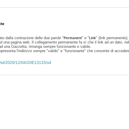
te
ato dalla contrazione delle due parole "
" e "
" (link permanente), 
Permanent
Link
d una pagina web. Il collegamento permanente fa sì che il link ad un dato, ne
 ad una Gazzetta, rimanga sempre funzionante e valido.
appresenta l'indirizzo sempre "valido" e "funzionante" che consente di accedere 
eli/id/2020/12/04/20E13133/s4