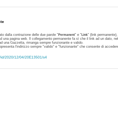
te
ato dalla contrazione delle due parole "
" e "
" (link permanente), 
Permanent
Link
d una pagina web. Il collegamento permanente fa sì che il link ad un dato, ne
 ad una Gazzetta, rimanga sempre funzionante e valido.
appresenta l'indirizzo sempre "valido" e "funzionante" che consente di accedere 
eli/id/2020/12/04/20E13501/s4