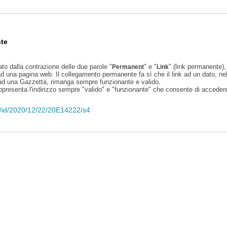
te
ato dalla contrazione delle due parole "
" e "
" (link permanente), 
Permanent
Link
d una pagina web. Il collegamento permanente fa sì che il link ad un dato, ne
 ad una Gazzetta, rimanga sempre funzionante e valido.
appresenta l'indirizzo sempre "valido" e "funzionante" che consente di accedere 
eli/id/2020/12/22/20E14222/s4