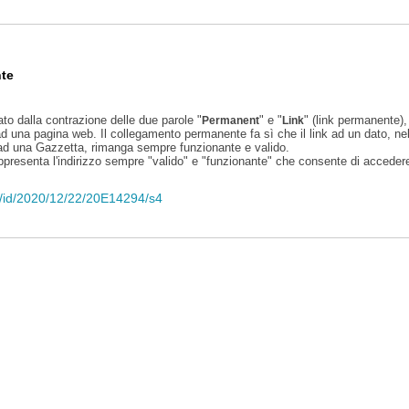
te
ato dalla contrazione delle due parole "
" e "
" (link permanente), 
Permanent
Link
d una pagina web. Il collegamento permanente fa sì che il link ad un dato, ne
 ad una Gazzetta, rimanga sempre funzionante e valido.
appresenta l'indirizzo sempre "valido" e "funzionante" che consente di accedere 
eli/id/2020/12/22/20E14294/s4