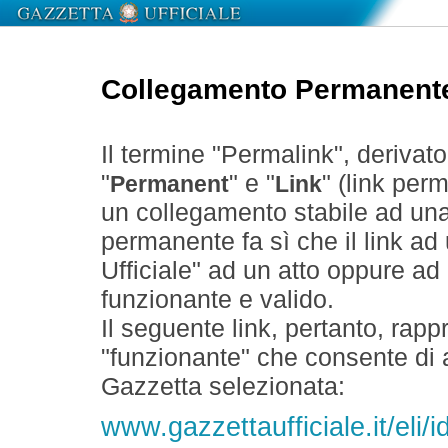
Collegamento Permanent
Il termine "Permalink", derivat
"
" e "
" (link perm
Permanent
Link
un collegamento stabile ad un
permanente fa sì che il link ad
Ufficiale" ad un atto oppure a
funzionante e valido.
Il seguente link, pertanto, rapp
"funzionante" che consente di a
Gazzetta selezionata:
www.gazzettaufficiale.it/el