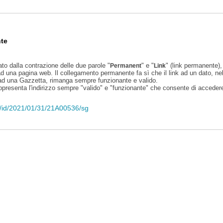
te
ato dalla contrazione delle due parole "
" e "
" (link permanente), 
Permanent
Link
d una pagina web. Il collegamento permanente fa sì che il link ad un dato, ne
 ad una Gazzetta, rimanga sempre funzionante e valido.
appresenta l'indirizzo sempre "valido" e "funzionante" che consente di accedere 
eli/id/2021/01/31/21A00536/sg