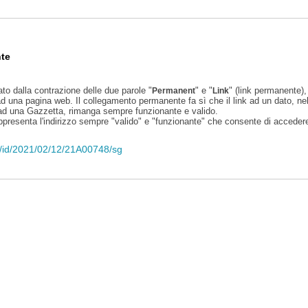
te
ato dalla contrazione delle due parole "
" e "
" (link permanente), 
Permanent
Link
d una pagina web. Il collegamento permanente fa sì che il link ad un dato, ne
 ad una Gazzetta, rimanga sempre funzionante e valido.
appresenta l'indirizzo sempre "valido" e "funzionante" che consente di accedere 
eli/id/2021/02/12/21A00748/sg