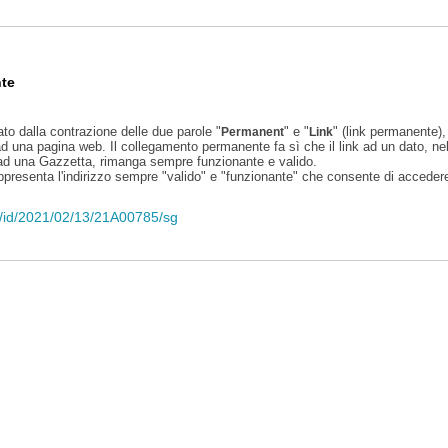
te
ato dalla contrazione delle due parole "
" e "
" (link permanente), 
Permanent
Link
d una pagina web. Il collegamento permanente fa sì che il link ad un dato, ne
 ad una Gazzetta, rimanga sempre funzionante e valido.
appresenta l'indirizzo sempre "valido" e "funzionante" che consente di accedere 
eli/id/2021/02/13/21A00785/sg