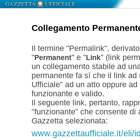
Collegamento Permanent
Il termine "Permalink", derivat
"
" e "
" (link perm
Permanent
Link
un collegamento stabile ad un
permanente fa sì che il link ad
Ufficiale" ad un atto oppure a
funzionante e valido.
Il seguente link, pertanto, rapp
"funzionante" che consente di a
Gazzetta selezionata:
www.gazzettaufficiale.it/el