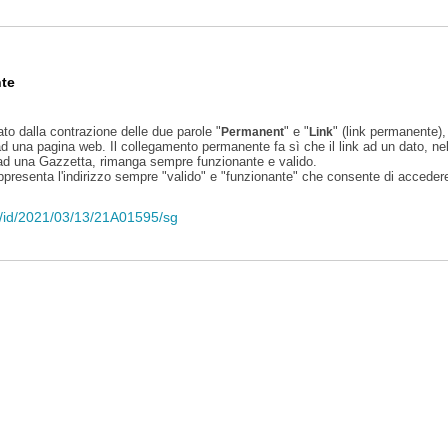
te
ato dalla contrazione delle due parole "
" e "
" (link permanente), 
Permanent
Link
d una pagina web. Il collegamento permanente fa sì che il link ad un dato, ne
 ad una Gazzetta, rimanga sempre funzionante e valido.
appresenta l'indirizzo sempre "valido" e "funzionante" che consente di accedere 
eli/id/2021/03/13/21A01595/sg