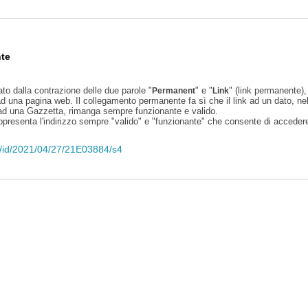
te
ato dalla contrazione delle due parole "
" e "
" (link permanente), 
Permanent
Link
d una pagina web. Il collegamento permanente fa sì che il link ad un dato, ne
 ad una Gazzetta, rimanga sempre funzionante e valido.
appresenta l'indirizzo sempre "valido" e "funzionante" che consente di accedere 
eli/id/2021/04/27/21E03884/s4