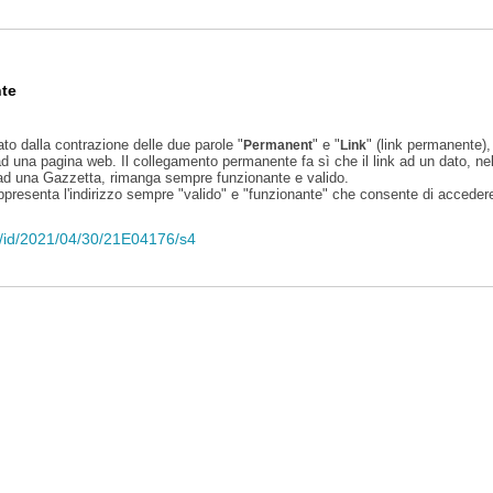
te
ato dalla contrazione delle due parole "
" e "
" (link permanente), 
Permanent
Link
d una pagina web. Il collegamento permanente fa sì che il link ad un dato, ne
 ad una Gazzetta, rimanga sempre funzionante e valido.
appresenta l'indirizzo sempre "valido" e "funzionante" che consente di accedere 
eli/id/2021/04/30/21E04176/s4