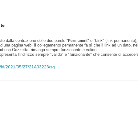
te
ato dalla contrazione delle due parole "
" e "
" (link permanente), 
Permanent
Link
d una pagina web. Il collegamento permanente fa sì che il link ad un dato, ne
 ad una Gazzetta, rimanga sempre funzionante e valido.
appresenta l'indirizzo sempre "valido" e "funzionante" che consente di accedere 
eli/id/2021/05/27/21A03223/sg