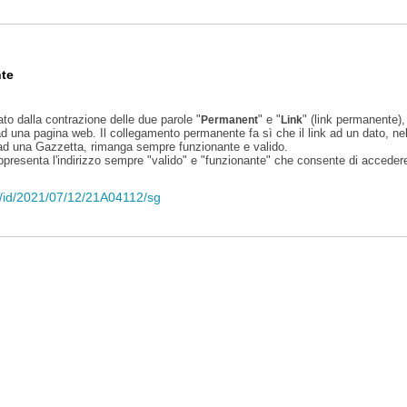
te
ato dalla contrazione delle due parole "
" e "
" (link permanente), 
Permanent
Link
d una pagina web. Il collegamento permanente fa sì che il link ad un dato, ne
 ad una Gazzetta, rimanga sempre funzionante e valido.
appresenta l'indirizzo sempre "valido" e "funzionante" che consente di accedere 
li/id/2021/07/12/21A04112/sg