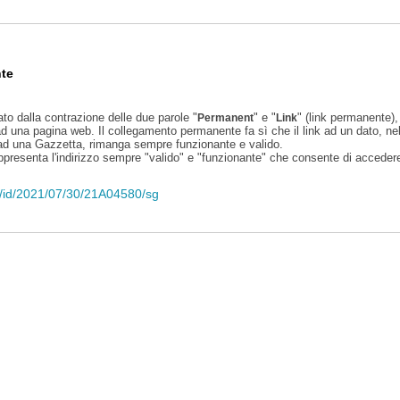
te
ato dalla contrazione delle due parole "
" e "
" (link permanente), 
Permanent
Link
d una pagina web. Il collegamento permanente fa sì che il link ad un dato, ne
 ad una Gazzetta, rimanga sempre funzionante e valido.
appresenta l'indirizzo sempre "valido" e "funzionante" che consente di accedere 
eli/id/2021/07/30/21A04580/sg