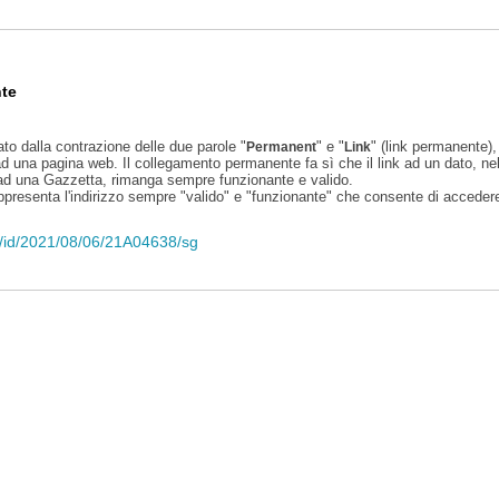
te
ato dalla contrazione delle due parole "
" e "
" (link permanente), 
Permanent
Link
d una pagina web. Il collegamento permanente fa sì che il link ad un dato, ne
 ad una Gazzetta, rimanga sempre funzionante e valido.
appresenta l'indirizzo sempre "valido" e "funzionante" che consente di accedere 
eli/id/2021/08/06/21A04638/sg