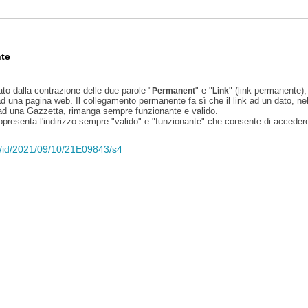
te
ato dalla contrazione delle due parole "
" e "
" (link permanente), 
Permanent
Link
d una pagina web. Il collegamento permanente fa sì che il link ad un dato, ne
 ad una Gazzetta, rimanga sempre funzionante e valido.
appresenta l'indirizzo sempre "valido" e "funzionante" che consente di accedere 
eli/id/2021/09/10/21E09843/s4