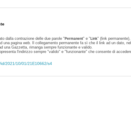
te
ato dalla contrazione delle due parole "
" e "
" (link permanente), 
Permanent
Link
d una pagina web. Il collegamento permanente fa sì che il link ad un dato, ne
 ad una Gazzetta, rimanga sempre funzionante e valido.
appresenta l'indirizzo sempre "valido" e "funzionante" che consente di accedere 
eli/id/2021/10/01/21E10662/s4